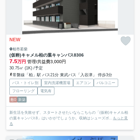
NEW
柏市若柴
(仮称)キャメル柏の葉キャンパス8
306
7.5
万円
管理/共益費3,000円
30.75㎡ (1K) /予定
常磐線「柏」駅 バス21分 東武バス「入谷津」 停歩3分
バス・トイレ別
室内洗濯機置場
エアコン
バルコニー
フローリング
電気有
敷0
新築
新生活を失敗せず、スタートさせたいならこちらの「(仮称)キャメル柏
の葉キャンパス8」はいかがでしょうか。収納はシューズボ...
もっと見
る