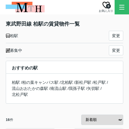
0
お気に入り
東武野田線 柏駅の賃貸物件一覧
柏駅
変更
募集中
変更
おすすめの駅
柏駅
/
柏の葉キャンパス駅
/
北柏駅
/
新松戸駅
/
松戸駅
/
流山おおたかの森駅
/
南流山駅
/
我孫子駅
/
矢切駅
/
北松戸駅
16
件