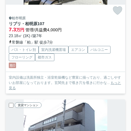
柏市明原
リブリ・柏明原
107
7.3
万円
管理/共益費4,000円
23.18㎡ (1K) /築7年
常磐線「柏」駅 徒歩7分
バス・トイレ別
室内洗濯機置場
エアコン
バルコニー
フローリング
都市ガス
敷0
室内設備は洗面所独立・浴室乾燥機など豊富に揃っており、過ごしやす
いお部屋になっております。玄関先まで覗き穴を覗きに行かな...
もっと
見る
賃貸マンション