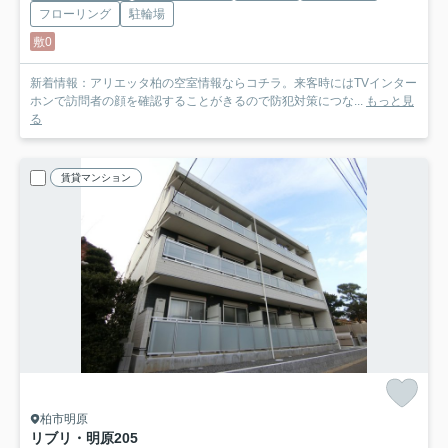
フローリング
駐輪場
敷0
新着情報：アリエッタ柏の空室情報ならコチラ。来客時にはTVインター
ホンで訪問者の顔を確認することがきるので防犯対策につな...
もっと見
る
賃貸マンション
柏市明原
リブリ・明原
205