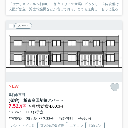
「セナリオフォルム柏VII」：柏市エリアの新居にピッタリ。室内設備は
洗面所独立・浴室乾燥機などが揃っており、とても充実し...
もっと見る
アパート
NEW
柏市高田
(仮称) 柏市高田新築アパート
7.52
万円
管理/共益費4,000円
43.38㎡ (1LDK) /予定
常磐線「柏」駅 バス33分 「熊野神社」 停歩7分
バス・トイレ別
室内洗濯機置場
エアコン
都市ガス