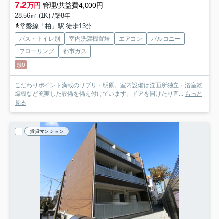
7.2
万円
管理/共益費4,000円
28.56㎡ (1K) /築8年
常磐線「柏」駅 徒歩13分
バス・トイレ別
室内洗濯機置場
エアコン
バルコニー
フローリング
都市ガス
敷0
こだわりポイント満載のリブリ・明原。室内設備は洗面所独立・浴室乾
燥機など充実した設備を備え付けています。ドアを開けたり直...
もっと
見る
賃貸マンション