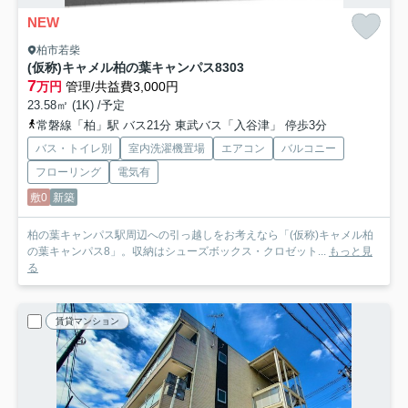
NEW
柏市若柴
(仮称)キャメル柏の葉キャンパス8
303
7
万円
管理/共益費3,000円
23.58㎡ (1K) /予定
常磐線「柏」駅 バス21分 東武バス「入谷津」 停歩3分
バス・トイレ別
室内洗濯機置場
エアコン
バルコニー
フローリング
電気有
敷0
新築
柏の葉キャンパス駅周辺への引っ越しをお考えなら「(仮称)キャメル柏
の葉キャンパス8」。収納はシューズボックス・クロゼット...
もっと見
る
賃貸マンション