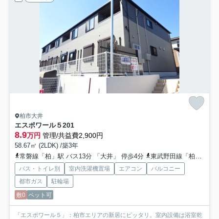
柏市大井
エスポワール５
201
8.9
万円
管理/共益費2,900円
58.67㎡ (2LDK) /築3年
常磐線「柏」駅 バス13分 「大井」 停歩4分
東武野田線「柏」駅 バス13分 「大井」 停歩4分
バス・トイレ別
室内洗濯機置場
エアコン
バルコニー
都市ガス
駐輪場
敷0
ペット可
「エスポワール５」：柏市エリアの新居にピッタリ。室内設備は浴室乾