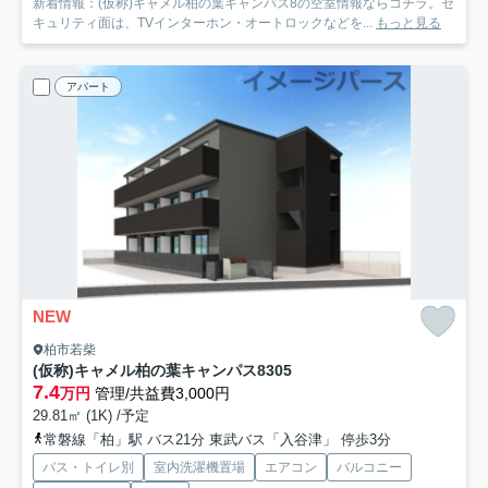
新着情報：(仮称)キャメル柏の葉キャンパス8の空室情報ならコチラ。セ
キュリティ面は、TVインターホン・オートロックなどを...
もっと見る
アパート
NEW
柏市若柴
(仮称)キャメル柏の葉キャンパス8
305
7.4
万円
管理/共益費3,000円
29.81㎡ (1K) /予定
常磐線「柏」駅 バス21分 東武バス「入谷津」 停歩3分
バス・トイレ別
室内洗濯機置場
エアコン
バルコニー