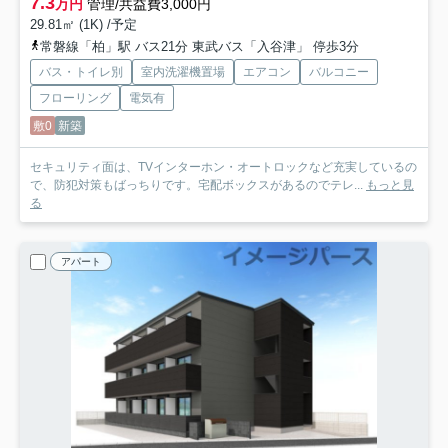
7.3
万円
管理/共益費3,000円
29.81㎡ (1K) /予定
常磐線「柏」駅 バス21分 東武バス「入谷津」 停歩3分
バス・トイレ別
室内洗濯機置場
エアコン
バルコニー
フローリング
電気有
敷0
新築
セキュリティ面は、TVインターホン・オートロックなど充実しているの
で、防犯対策もばっちりです。宅配ボックスがあるのでテレ...
もっと見
る
アパート