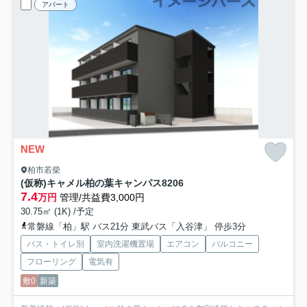
アパート
NEW
柏市若柴
(仮称)キャメル柏の葉キャンパス8
206
7.4
万円
管理/共益費3,000円
30.75㎡ (1K) /予定
常磐線「柏」駅 バス21分 東武バス「入谷津」 停歩3分
バス・トイレ別
室内洗濯機置場
エアコン
バルコニー
フローリング
電気有
敷0
新築