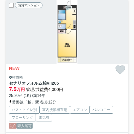
賃貸マンション
NEW
柏市柏
セナリオフォルム柏VII
205
7.5
万円
管理/共益費4,000円
25.20㎡ (1K) /築14年
常磐線「柏」駅 徒歩12分
バス・トイレ別
室内洗濯機置場
エアコン
バルコニー
フローリング
電気有
礼0
即入居可