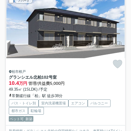
アパート
柏市根戸
グランシエル北柏
102号室
10.4
万円
管理/共益費5,000円
49.35㎡ (1SLDK) /予定
常磐緩行線「柏」駅 徒歩38分
バス・トイレ別
室内洗濯機置場
エアコン
バルコニー
都市ガス
駐輪場
ペット可
新築
新着情報：グランシエル北柏の空室情報ならコチラ。来客時にはTVイン