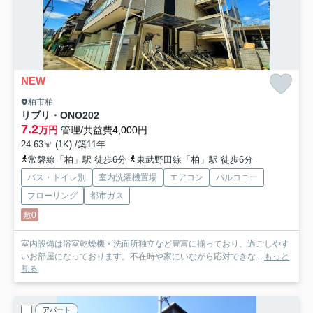
NEW
柏市柏
リブリ・ONO
202
7.2
万円
管理/共益費4,000円
24.63㎡ (1K) /築11年
常磐線「柏」駅 徒歩6分
東武野田線「柏」駅 徒歩6分
バス・トイレ別
室内洗濯機置場
エアコン
バルコニー
フローリング
都市ガス
敷0
室内設備は浴室乾燥機・洗面所独立など豊富に揃っており、過ごしやす
いお部屋になっております。不在時や家にいながら応対できな...
もっと
見る
アパート