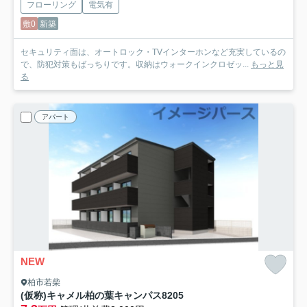
フローリング
電気有
敷0
新築
セキュリティ面は、オートロック・TVインターホンなど充実しているの
で、防犯対策もばっちりです。収納はウォークインクロゼッ...
もっと見
る
アパート
NEW
柏市若柴
(仮称)キャメル柏の葉キャンパス8
205