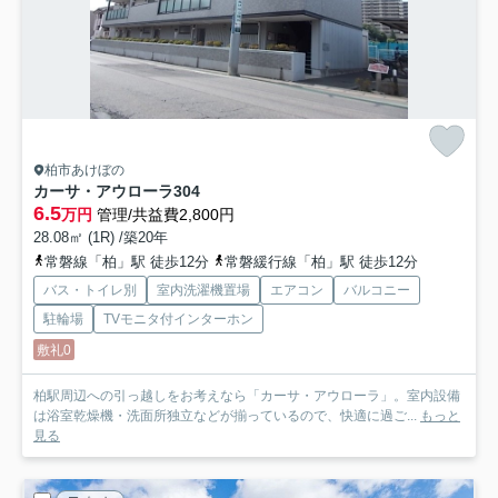
柏市あけぼの
カーサ・アウローラ
304
6.5
万円
管理/共益費2,800円
28.08㎡ (1R) /築20年
常磐線「柏」駅 徒歩12分
常磐緩行線「柏」駅 徒歩12分
バス・トイレ別
室内洗濯機置場
エアコン
バルコニー
駐輪場
TVモニタ付インターホン
敷礼0
柏駅周辺への引っ越しをお考えなら「カーサ・アウローラ」。室内設備
は浴室乾燥機・洗面所独立などが揃っているので、快適に過ご...
もっと
見る