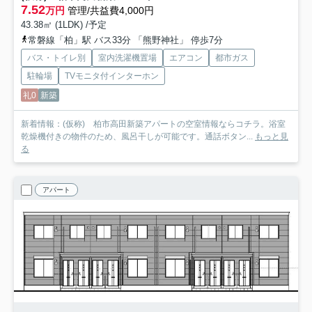
7.52
万円
管理/共益費4,000円
43.38㎡ (1LDK) /予定
常磐線「柏」駅 バス33分 「熊野神社」 停歩7分
バス・トイレ別
室内洗濯機置場
エアコン
都市ガス
駐輪場
TVモニタ付インターホン
礼0
新築
新着情報：(仮称) 柏市高田新築アパートの空室情報ならコチラ。浴室
乾燥機付きの物件のため、風呂干しが可能です。通話ボタン...
もっと見
る
アパート