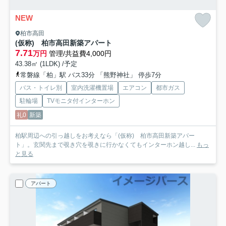
NEW
柏市高田
(仮称) 柏市高田新築アパート
7.71
万円
管理/共益費4,000円
43.38㎡ (1LDK) /予定
常磐線「柏」駅 バス33分 「熊野神社」 停歩7分
バス・トイレ別
室内洗濯機置場
エアコン
都市ガス
駐輪場
TVモニタ付インターホン
礼0
新築
柏駅周辺への引っ越しをお考えなら「(仮称) 柏市高田新築アパー
ト」。玄関先まで覗き穴を覗きに行かなくてもインターホン越し...
もっ
と見る
アパート