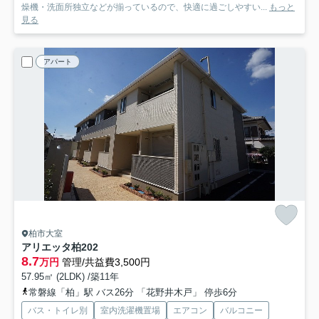
燥機・洗面所独立などが揃っているので、快適に過ごしやすい...
もっと
見る
アパート
柏市大室
アリエッタ柏
202
8.7
万円
管理/共益費3,500円
57.95㎡ (2LDK) /築11年
常磐線「柏」駅 バス26分 「花野井木戸」 停歩6分
バス・トイレ別
室内洗濯機置場
エアコン
バルコニー