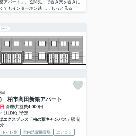
築アパート」。玄関先まで覗き穴を覗きに
くてもインターホン越し...
もっと見る
パート
高田
称) 柏市高田新築アパート
万円
管理/共益費4,000円
㎡ (1LDK) /予定
ばエクスプレス
「
柏の葉キャンパス
」駅 徒
0分
・トイレ別
室内洗濯機置場
エアコン