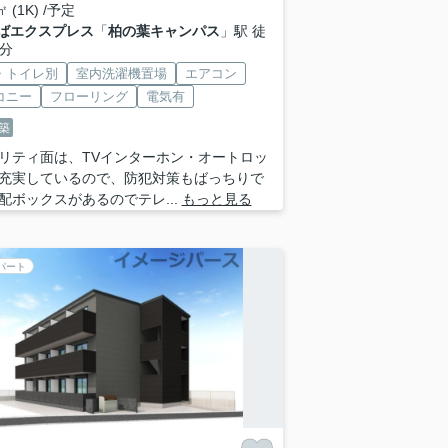
㎡ (1K) /予定
ばエクスプレス
「
柏の葉キャンパス
」駅 徒
5分
・トイレ別
室内洗濯機置場
エアコン
コニー
フローリング
電気有
築
リティ面は、TVインターホン・オートロッ
充実しているので、防犯対策もばっちりで
配ボックスがあるのでテレ...
もっと見る
パート