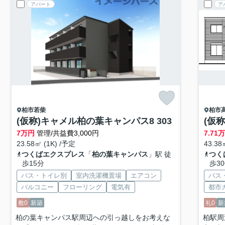
アパート
ア
柏市
若柴
柏市
(仮称)キャメル柏の葉キャンパス8 303
(仮
7
万円
管理/共益費3,000円
7.71
23.58㎡ (1K) /予定
43.38
つくばエクスプレス
「
柏の葉キャンパス
」駅 徒
つく
歩15分
歩3
バス・トイレ別
室内洗濯機置場
エアコン
バス
バルコニー
フローリング
電気有
都市
敷0
新築
礼0
新
柏の葉キャンパス駅周辺への引っ越しをお考えな
柏駅周