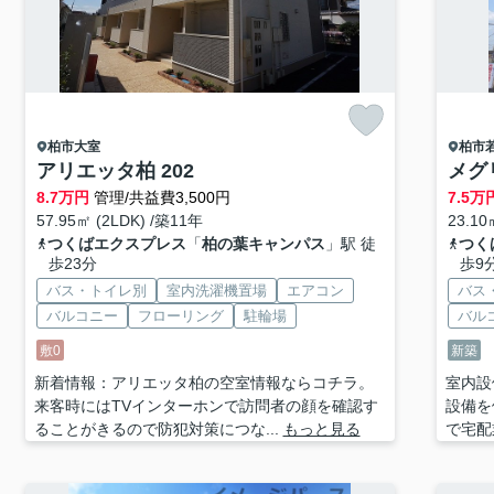
柏市
大室
柏市
アリエッタ柏 202
メグ
8.7
万円
管理/共益費3,500円
7.5
万
57.95㎡ (2LDK) /築11年
23.10
つくばエクスプレス
「
柏の葉キャンパス
」駅 徒
つく
歩23分
歩9
バス・トイレ別
室内洗濯機置場
エアコン
バス
バルコニー
フローリング
駐輪場
バル
敷0
新築
新着情報：アリエッタ柏の空室情報ならコチラ。
室内設
来客時にはTVインターホンで訪問者の顔を確認す
設備を
ることがきるので防犯対策につな...
もっと見る
で宅配