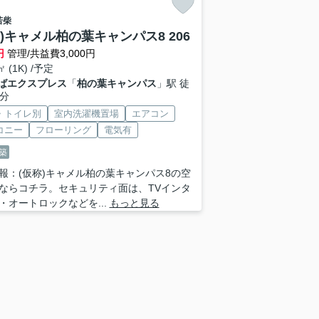
若柴
称)キャメル柏の葉キャンパス8 206
円
管理/共益費3,000円
㎡ (1K) /予定
ばエクスプレス
「
柏の葉キャンパス
」駅 徒
5分
・トイレ別
室内洗濯機置場
エアコン
コニー
フローリング
電気有
築
報：(仮称)キャメル柏の葉キャンパス8の空
ならコチラ。セキュリティ面は、TVインタ
・オートロックなどを...
もっと見る