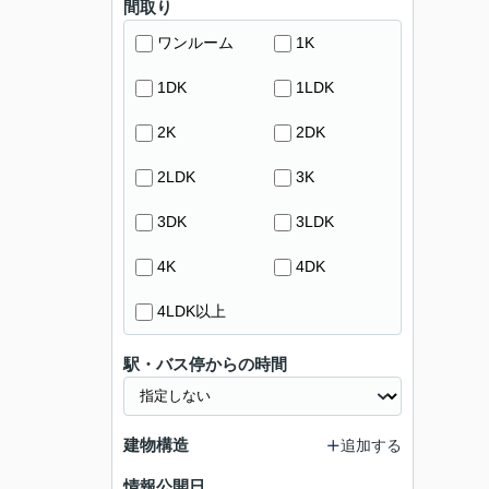
間取り
ワンルーム
1K
1DK
1LDK
2K
2DK
2LDK
3K
3DK
3LDK
4K
4DK
4LDK以上
駅・バス停からの時間
建物構造
追加する
情報公開日