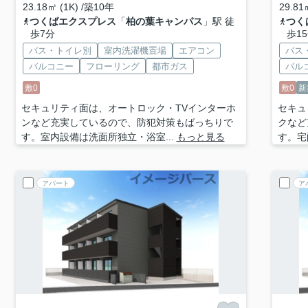
23.18㎡ (1K) /築10年
29.81
つくばエクスプレス
「
柏の葉キャンパス
」駅 徒
つく
歩7分
歩1
バス・トイレ別
室内洗濯機置場
エアコン
バス
バルコニー
フローリング
都市ガス
バル
敷0
敷0
新
セキュリティ面は、オートロック・TVインターホ
セキュ
ンなど充実しているので、防犯対策もばっちりで
クなど
す。室内設備は洗面所独立・浴室...
もっと見る
す。宅
アパート
ア