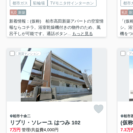
都市ガス
駐輪場
TVモニタ付インターホン
都市
礼0
新築
礼0
新
新着情報：(仮称) 柏市高田新築アパートの空室情
「(仮
報ならコチラ。浴室乾燥機付きの物件のため、風
シ。浴
呂干しが可能です。通話ボタン...
もっと見る
機をつ
賃貸マンション
ア
柏市
十余二
柏市
リブリ・ソレーユ はつみ 102
(仮
7
万円
管理/共益費4,000円
7.3
万