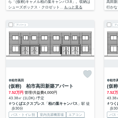
ら「(仮称)キャメル柏の葉キャンパス8」。収納は
高田新
シューズボックス・クロゼット...
もっと見る
行かな
アパート
ア
柏市
高田
柏市
(仮称) 柏市高田新築アパート
(仮
7.52
万円
管理/共益費4,000円
7.52
43.38㎡ (1LDK) /予定
43.38
つくばエクスプレス
「
柏の葉キャンパス
」駅 徒
つく
歩30分
歩3
バス・トイレ別
室内洗濯機置場
エアコン
バス