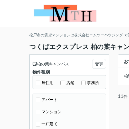
松戸市の賃貸マンションは株式会社エムツーハウジング
つくばエクスプレス 柏の葉キャ
お
柏の葉キャンパス
変更
物件種別
柏
居住用
店舗
事務所
11
件
アパート
マンション
一戸建て