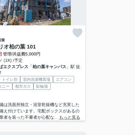
若柴
リオ柏の葉 101
円
管理/共益費5,000円
㎡ (1K) /予定
ばエクスプレス
「
柏の葉キャンパス
」駅 徒
分
・トイレ別
室内洗濯機置場
エアコン
コニー
都市ガス
駐輪場
備は洗面所独立・浴室乾燥機など充実した
備え付けています。宅配ボックスがあるの
業者を装った不審者が心配な...
もっと見る