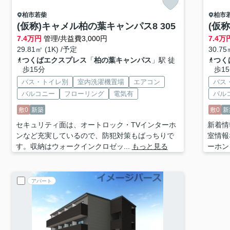
柏市
若柴
柏市
(仮称)キャメル柏の葉キャンパス8 305
(仮
7.4
万円
管理/共益費3,000円
7.4
万
29.81㎡ (1K) /予定
30.75
つくばエクスプレス
「
柏の葉キャンパス
」駅 徒
つく
歩15分
歩1
バス・トイレ別
室内洗濯機置場
エアコン
バス
バルコニー
フローリング
電気有
バル
敷0
新築
敷0
新
セキュリティ面は、オートロック・TVインターホ
新着情
ンなど充実しているので、防犯対策もばっちりで
室情報
す。収納はウォークインクロゼッ...
もっと見る
ーホン
アパート