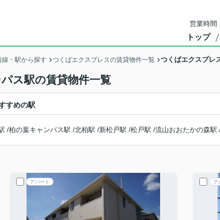
営業時間：
トップ
つくばエクスプレ
沿線・駅から探す
つくばエクスプレスの賃貸物件一覧
ンパス駅の賃貸物件一覧
すすめの駅
駅
/
柏の葉キャンパス駅
/
北柏駅
/
新松戸駅
/
松戸駅
/
流山おおたかの森駅
アパート
ア