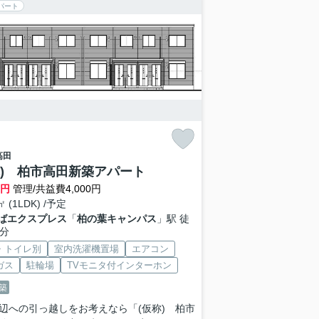
パート
高田
称) 柏市高田新築アパート
万円
管理/共益費4,000円
㎡ (1LDK) /予定
ばエクスプレス
「
柏の葉キャンパス
」駅 徒
0分
・トイレ別
室内洗濯機置場
エアコン
ガス
駐輪場
TVモニタ付インターホン
築
辺への引っ越しをお考えなら「(仮称) 柏市