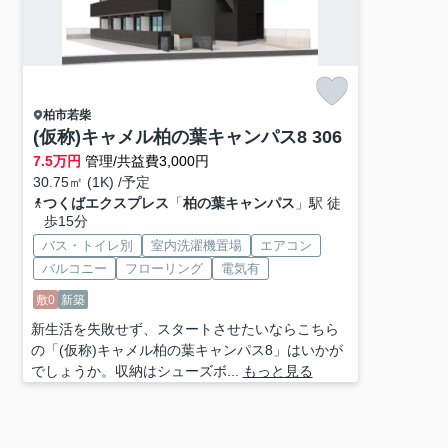
柏市
若柴
(仮称)キャメル柏の葉キャンパス8 306
7.5
万円
管理/共益費3,000円
30.75㎡ (1K) /予定
つくばエクスプレス
「
柏の葉キャンパス
」駅 徒
歩15分
バス・トイレ別
室内洗濯機置場
エアコン
バルコニー
フローリング
電気有
敷0
新築
新生活を失敗せず、スタートさせたいならこちら
の「(仮称)キャメル柏の葉キャンパス8」はいかが
でしょうか。収納はシューズボ...
もっと見る