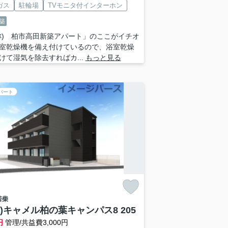
ガス
駐輪場
TVモニタ付インターホン
築
称) 柏市高田新築アパート」のここがイチオ
室乾燥機を備え付けているので、浴室乾燥
けて湿気を除去すればカ...
もっと見る
パート
若柴
称)キャメル柏の葉キャンパス8 205
円
管理/共益費3,000円